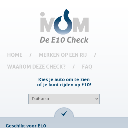
HOME
/
MERKEN OP EEN RIJ
/
WAAROM DEZE CHECK?
/
FAQ
Kies je auto om te zien
of je kunt rijden op E10!
Geschikt voor E10