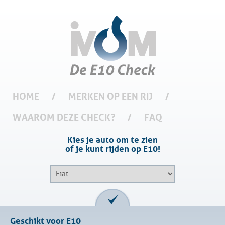
HOME
/
MERKEN OP EEN RIJ
/
WAAROM DEZE CHECK?
/
FAQ
Kies je auto om te zien
of je kunt rijden op E10!
Geschikt voor E10