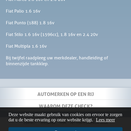
Fiat Palio 1.6 16v
Fiat Punto (188) 1.8 16v
Fiat Stilo 1.6 16v (1596cc), 1.8 16v en 2.4 20v
Fiat Multipla 1.6 16v
Bij twijfel raadpleeg uw merkdealer, handleiding of
binnenzijde tankklep.
AUTOMERKEN OP EEN RIJ
WAAROM DEZE CHECK?
Deze website maakt gebruik van cookies om ervoor te zorgen
dat u de beste ervaring op onze website krijgt.
Lees meer
CONTACT
DISCLAIMER
IVDM
HET IVDM IS OPGERICHT DOOR