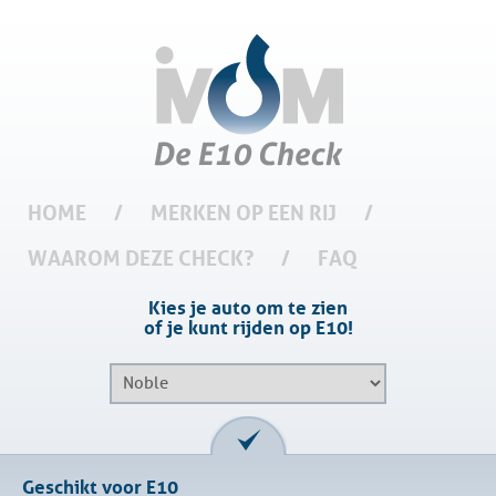
HOME
/
MERKEN OP EEN RIJ
/
WAAROM DEZE CHECK?
/
FAQ
Kies je auto om te zien
of je kunt rijden op E10!
Geschikt voor E10